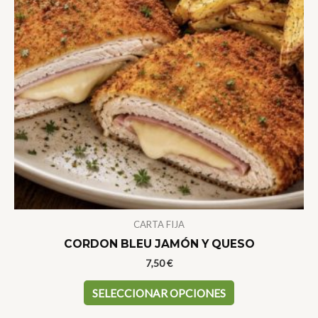
CARTA FIJA
CORDON BLEU JAMÓN Y QUESO
7,50
€
Este
SELECCIONAR OPCIONES
producto
tiene