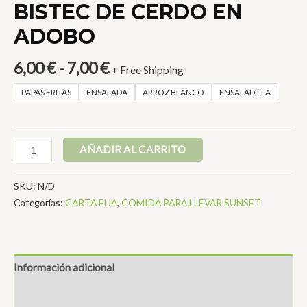
BISTEC DE CERDO EN
ADOBO
Rango
6,00
€
-
7,00
€
+ Free Shipping
de
PAPAS FRITAS
ENSALADA
ARROZ BLANCO
ENSALADILLA
precios:
desde
6,00 €
BISTEC
hasta
AÑADIR AL CARRITO
DE
7,00 €
CERDO
SKU:
N/D
EN
Categorías:
CARTA FIJA
,
COMIDA PARA LLEVAR SUNSET
ADOBO
cantidad
Información adicional
Valoraciones (0)