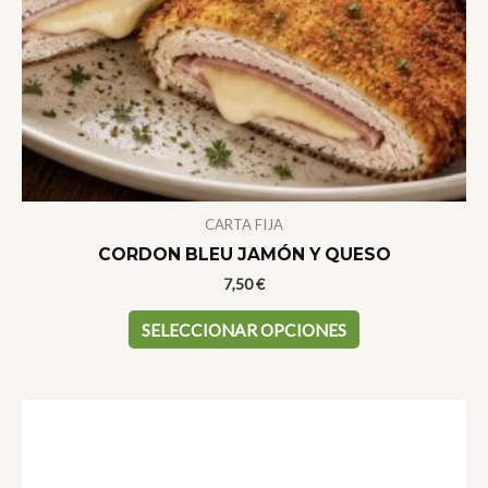
CARTA FIJA
CORDON BLEU JAMÓN Y QUESO
7,50
€
Este
SELECCIONAR OPCIONES
producto
tiene
múltiples
variantes.
Las
opciones