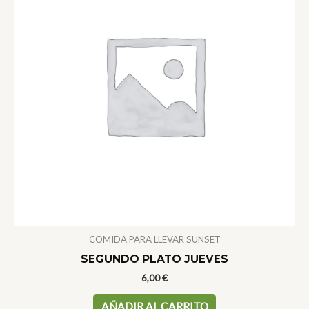
se
pueden
elegir
en
la
página
de
producto
COMIDA PARA LLEVAR SUNSET
SEGUNDO PLATO JUEVES
6,00
€
AÑADIR AL CARRITO